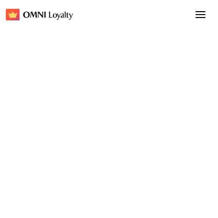
Pretti5
Pretti5 Community Rewards Club
憑藉 OMNI Loyalty 和 WhatsApp 提升美容顧客
體驗
美容