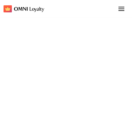
Come Tineco ha Aumentato le Vendite
Transfrontaliere del 30% con OMNI Loyalty
Nome Programma Fedeltà
Tineco Club
Settore
Elettrodomestici
Sito Web