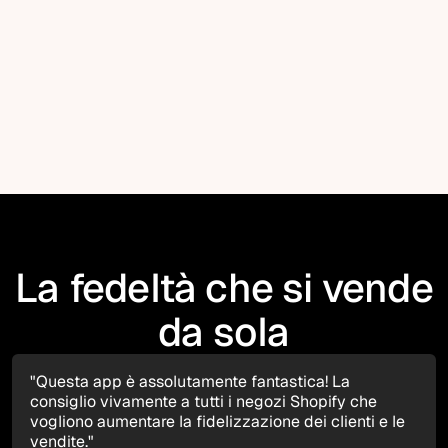
Passo 3
Goditi i Vantaggi
Visualizza istantaneamente punti, regali,
ricompense e vantaggi. Paga con i punti, sfoglia
prodotti ed esperienze esclusive
La fedeltà che si vende
da sola
"Questa app è assolutamente fantastica! La
consiglio vivamente a tutti i negozi Shopify che
vogliono aumentare la fidelizzazione dei clienti e le
vendite."