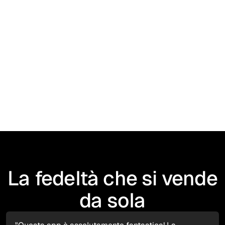
OMNI ha registrato un aumento del 468%
nelle
iscrizioni di nuovi membri per Logitech.
Read Case Study
Read Case Study
La fedeltà che si vende
da sola