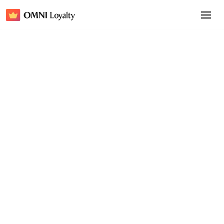
Programmi VIP e punti
Fai sentire ogni
acquisto una vittoria
Da "Aggiungi al carrello" a "Stato VIP": OMNI è
un'app per programmi fedeltà veloce, efficiente e
incentrata sulla conversione per Shopify e POS.
Richiedi una demo
Richiedi una demo