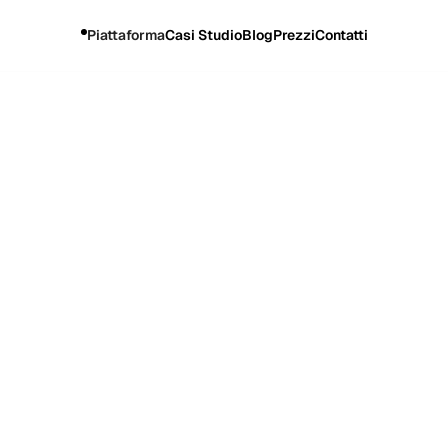
Piattaforma
Casi Studio
Blog
Prezzi
Contatti
llezza con OMNI Loyalty e WhatsApp
eltà
Settore
Sito we
rds Club
Bellezza
pretti5.