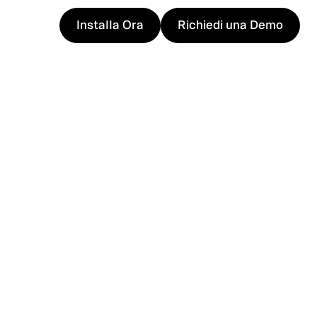
Installa Ora
Richiedi una Demo
Installa Ora
Richiedi una Demo
b
com.hk