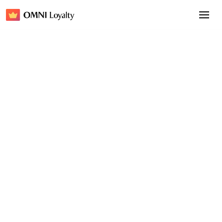
利用全通路忠誠度提升全球用戶留存率
忠誠計劃名稱
MOZA Elite Club
行業
電子產品
網站
mozaracing.com