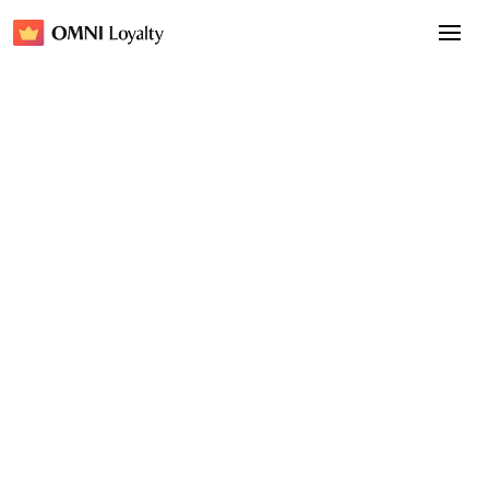
JAAAM：用OMNI打造未來就緒嘅客戶忠誠計劃
忠誠計劃名稱
JAAAM Club
行業
頭髮與護膚
網站
jaaamhk.com