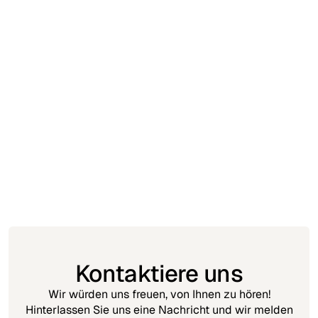
Einblick
May 21, 2026
How to Sell Digital Vouchers for Offline Redemption?
A Guide to Selling Experiences, Tickets, and Services
on Shopify
Kontaktiere uns
Wir würden uns freuen, von Ihnen zu hören!
Hinterlassen Sie uns eine Nachricht und wir melden