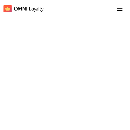
Einblick
26. März 2026
Wie man die Kundenbindung
mit den neuen Shopify-
Kundenkonten enorm
steigert