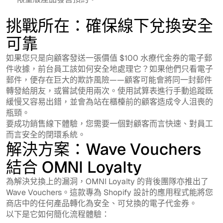
挑戰所在：確保線下兌換安全
可靠
如果您只是向顧客發送一張價值 $100 水療代金券的電子郵
件收據，前台員工該如何安全地處理它？如果他們只看電子
郵件，便存在巨大的欺詐風險——顧客可能會將同一封郵件
轉發給朋友，或嘗試使用兩次。使用試算表進行手動追蹤既
緩慢又容易出錯，並會為站在櫃檯前的顧客造成令人沮喪的
瓶頸。
要成功銷售線下體驗，您需要一個對顧客而言快速、對員工
而言安全的閉環系統。
解決方案：Wave Vouchers
結合 OMNI Loyalty
為解決兌換上的漏洞，OMNI Loyalty 的背後團隊亦推出了
Wave Vouchers。這款專為 Shopify 設計的應用程式能將您
商店中的任何產品轉化為安全、可兌換的電子代金券。
以下是它如何簡化流程體驗：