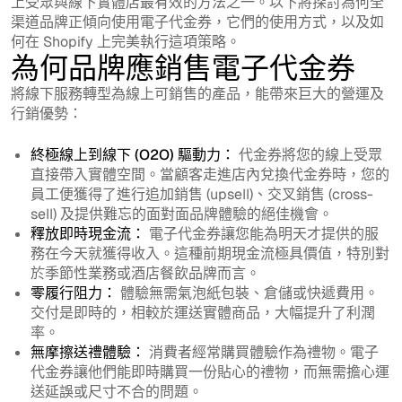
上受眾與線下實體店最有效的方法之一。以下將探討為何全
渠道品牌正傾向使用電子代金券，它們的使用方式，以及如
何在 Shopify 上完美執行這項策略。
為何品牌應銷售電子代金券
將線下服務轉型為線上可銷售的產品，能帶來巨大的營運及
行銷優勢：
終極線上到線下 (O2O) 驅動力：
代金券將您的線上受眾
直接帶入實體空間。當顧客走進店內兌換代金券時，您的
員工便獲得了進行追加銷售 (upsell)、交叉銷售 (cross-
sell) 及提供難忘的面對面品牌體驗的絕佳機會。
釋放即時現金流：
電子代金券讓您能為明天才提供的服
務在今天就獲得收入。這種前期現金流極具價值，特別對
於季節性業務或酒店餐飲品牌而言。
零履行阻力：
體驗無需氣泡紙包裝、倉儲或快遞費用。
交付是即時的，相較於運送實體商品，大幅提升了利潤
率。
無摩擦送禮體驗：
消費者經常購買體驗作為禮物。電子
代金券讓他們能即時購買一份貼心的禮物，而無需擔心運
送延誤或尺寸不合的問題。