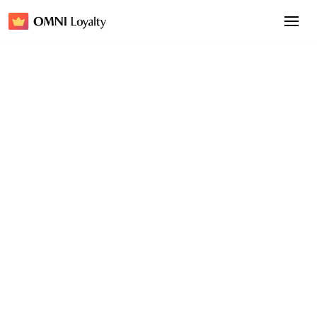
深度見解
2026年5月21日
如何銷售供線下兌換的電子代
金券？Shopify 體驗、門票及
服務銷售指南