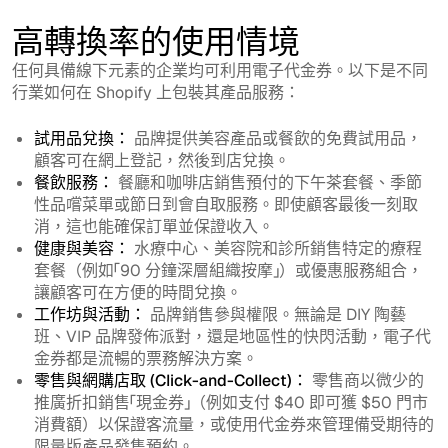
高轉換率的使用情境
任何具備線下元素的企業均可利用電子代金券。以下是不同
行業如何在 Shopify 上包裝其產品服務：
試用品兌換：
品牌提供美容產品或餐飲的免費試用品，
顧客可在網上登記，然後到店兌換。
餐飲服務：
餐廳和咖啡店銷售預付的下午茶套餐、季節
性品嚐菜單或節日到會自取服務。即使顧客最後一刻取
消，這也能確保訂單並保證收入。
健康與美容：
水療中心、美容院和診所銷售特定的療程
套餐（例如「90 分鐘深層組織按摩」）或優惠服務組合，
讓顧客可在方便的時間兌換。
工作坊與活動：
品牌銷售參與權限。無論是 DIY 陶藝
班、VIP 品牌發佈派對，還是地區性的快閃活動，電子代
金券都是流暢的票務解決方案。
零售與網購店取 (Click-and-Collect)：
零售商以微少的
推廣折扣銷售「現金券」（例如支付 $40 即可獲 $50 門市
消費額）以保證客流量，或使用代金券來管理備受期待的
限量版產品發售預約。