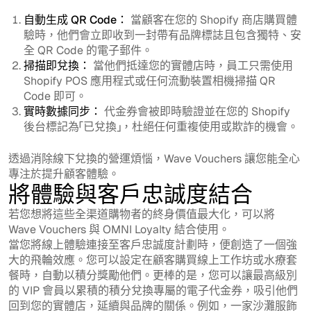
自動生成 QR Code：
當顧客在您的 Shopify 商店購買體
驗時，他們會立即收到一封帶有品牌標誌且包含獨特、安
全 QR Code 的電子郵件。
掃描即兌換：
當他們抵達您的實體店時，員工只需使用
Shopify POS 應用程式或任何流動裝置相機掃描 QR
Code 即可。
實時數據同步：
代金券會被即時驗證並在您的 Shopify
後台標記為「已兌換」，杜絕任何重複使用或欺詐的機會。
透過消除線下兌換的營運煩惱，Wave Vouchers 讓您能全心
專注於提升顧客體驗。
將體驗與客戶忠誠度結合
若您想將這些全渠道購物者的終身價值最大化，可以將
Wave Vouchers 與 OMNI Loyalty 結合使用。
當您將線上體驗連接至客戶忠誠度計劃時，便創造了一個強
大的飛輪效應。您可以設定在顧客購買線上工作坊或水療套
餐時，自動以積分獎勵他們。更棒的是，您可以讓最高級別
的 VIP 會員以累積的積分兌換專屬的電子代金券，吸引他們
回到您的實體店，延續與品牌的關係。例如，一家沙灘服飾